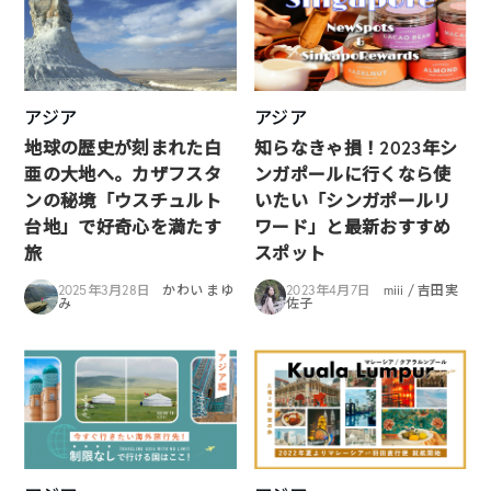
アジア
アジア
地球の歴史が刻まれた白
知らなきゃ損！2023年シ
亜の大地へ。カザフスタ
ンガポールに行くなら使
ンの秘境「ウスチュルト
いたい「シンガポールリ
台地」で好奇心を満たす
ワード」と最新おすすめ
旅
スポット
2025年3月28日
かわい まゆ
2023年4月7日
miii / 吉田実
み
佐子