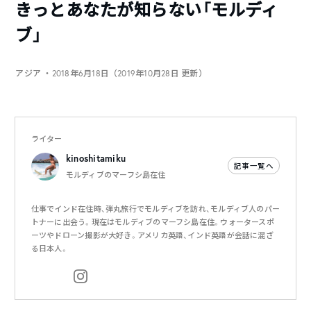
きっとあなたが知らない「モルディ
ブ」
アジア
・2018年6月18日（2019年10月28日 更新）
ライター
kinoshitamiku
記事一覧へ
モルディブのマーフシ島在住
仕事でインド在住時、弾丸旅行でモルディブを訪れ、モルディブ人のパー
トナーに出会う。現在はモルディブのマーフシ島在住。ウォータースポ
ーツやドローン撮影が大好き。アメリカ英語、インド英語が会話に混ざ
る日本人。