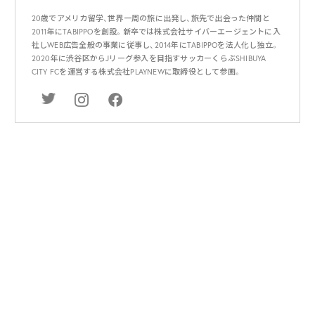
20歳でアメリカ留学、世界一周の旅に出発し、旅先で出会った仲間と
2011年にTABIPPOを創設。新卒では株式会社サイバーエージェントに入
社しWEB広告全般の事業に従事し、2014年にTABIPPOを法人化し独立。
2020年に渋谷区からJリーグ参入を目指すサッカーくらぶSHIBUYA
CITY FCを運営する株式会社PLAYNEWに取締役として参画。