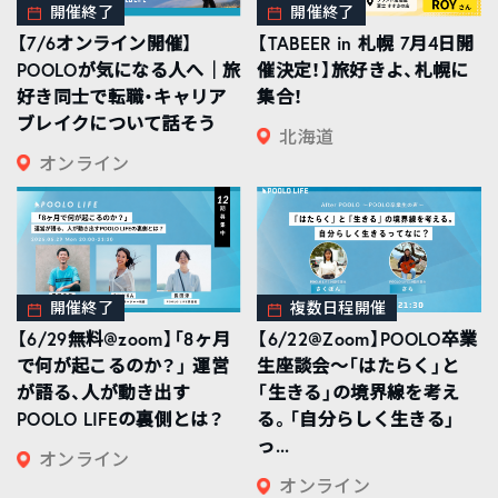
開催終了
開催終了
【7/6オンライン開催】
【TABEER in 札幌 7月4日開
POOLOが気になる人へ｜旅
催決定！】旅好きよ、札幌に
好き同士で転職・キャリア
集合！
ブレイクについて話そう
北海道
オンライン
開催終了
複数日程開催
【6/29無料@zoom】「8ヶ月
【6/22@Zoom】POOLO卒業
で何が起こるのか？」 運営
生座談会〜「はたらく」と
が語る、人が動き出す
「生きる」の境界線を考え
POOLO LIFEの裏側とは？
る。「自分らしく生きる」
っ...
オンライン
オンライン