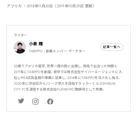
アフリカ
・2018年11月20日（2019年10月29日 更新）
ライター
小泉 翔
記事一覧へ
TABIPPO / 創業メンバー・マーケター
20歳でアメリカ留学、世界一周の旅に出発し、旅先で出会った仲間と
2011年にTABIPPOを創設。新卒では株式会社サイバーエージェントに入
社しWEB広告全般の事業に従事し、2014年にTABIPPOを法人化し独立。
2020年に渋谷区からJリーグ参入を目指すサッカーくらぶSHIBUYA
CITY FCを運営する株式会社PLAYNEWに取締役として参画。