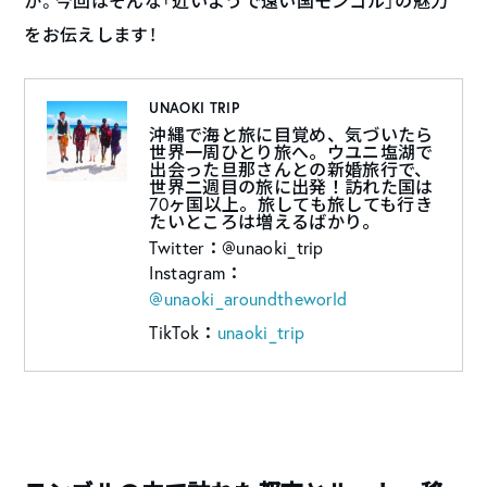
か。今回はそんな「近いようで遠い国モンゴル」の魅力
をお伝えします！
UNAOKI TRIP
沖縄で海と旅に目覚め、気づいたら
世界一周ひとり旅へ。ウユニ塩湖で
出会った旦那さんとの新婚旅行で、
世界二週目の旅に出発！訪れた国は
70ヶ国以上。旅しても旅しても行き
たいところは増えるばかり。
Twitter：
@unaoki_trip
Instagram：
@unaoki_aroundtheworld
TikTok：
unaoki_trip