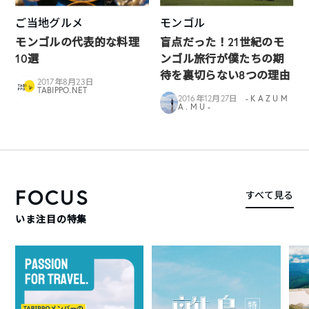
ご当地グルメ
モンゴル
モンゴルの代表的な料理
盲点だった！21世紀のモ
10選
ンゴル旅行が僕たちの期
待を裏切らない8つの理由
2017年8月23日
TABIPPO.NET
2016年12月27日
- K A Z U M
A . M U -
FOCUS
すべて見る
いま注目の特集