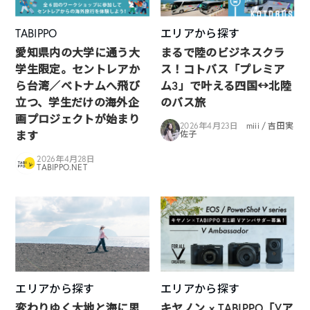
TABIPPO
エリアから探す
愛知県内の大学に通う大
まるで陸のビジネスクラ
学生限定。セントレアか
ス！コトバス「プレミア
ら台湾／ベトナムへ飛び
ム3」で叶える四国↔︎北陸
立つ、学生だけの海外企
のバス旅
画プロジェクトが始まり
2026年4月23日
miii / 吉田実
ます
佐子
2026年4月28日
TABIPPO.NET
エリアから探す
エリアから探す
変わりゆく大地と海に思
キヤノン × TABIPPO「Vア