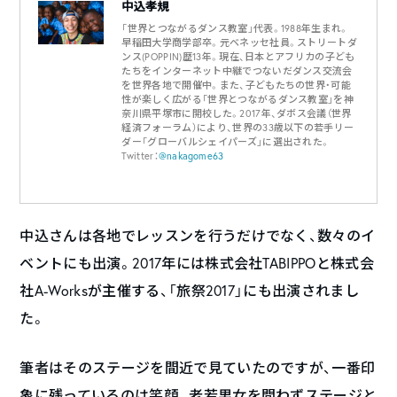
中込孝規
「世界とつながるダンス教室」代表。1988年生まれ。
早稲田大学商学部卒。元ベネッセ社員。ストリートダ
ンス(POPPIN)歴13年。現在、日本とアフリカの子ども
たちをインターネット中継でつないだダンス交流会
を世界各地で開催中。また、子どもたちの世界・可能
性が楽しく広がる「世界とつながるダンス教室」を神
奈川県平塚市に開校した。2017年、ダボス会議（世界
経済フォーラム）により、世界の33歳以下の若手リー
ダー「グローバルシェイパーズ」に選出された。
Twitter：
@nakagome63
中込さんは各地でレッスンを行うだけでなく、数々のイ
ベントにも出演。2017年には株式会社TABIPPOと株式会
社A-Worksが主催する、「旅祭2017」にも出演されまし
た。
筆者はそのステージを間近で見ていたのですが、一番印
象に残っているのは笑顔。老若男女を問わずステージと