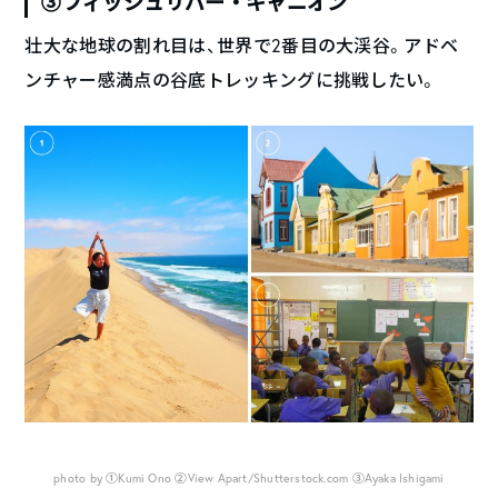
③フィッシュリバー・キャニオン
壮大な地球の割れ目は、世界で2番目の大渓谷。アドベ
ンチャー感満点の谷底トレッキングに挑戦したい。
photo by ①Kumi Ono ②View Apart/Shutterstock.com ③Ayaka Ishigami