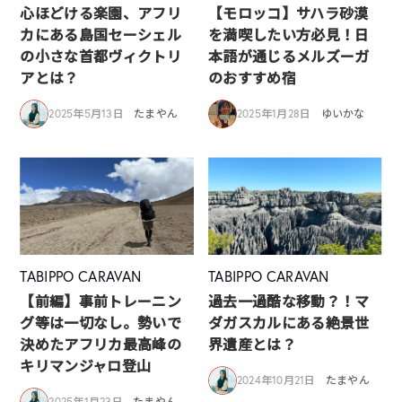
心ほどける楽園、アフリ
【モロッコ】サハラ砂漠
カにある島国セーシェル
を満喫したい方必見！日
の小さな首都ヴィクトリ
本語が通じるメルズーガ
アとは？
のおすすめ宿
2025年5月13日
たまやん
2025年1月28日
ゆいかな
TABIPPO CARAVAN
TABIPPO CARAVAN
【前編】事前トレーニン
過去一過酷な移動？！マ
グ等は一切なし。勢いで
ダガスカルにある絶景世
決めたアフリカ最高峰の
界遺産とは？
キリマンジャロ登山
2024年10月21日
たまやん
2025年1月23日
たまやん