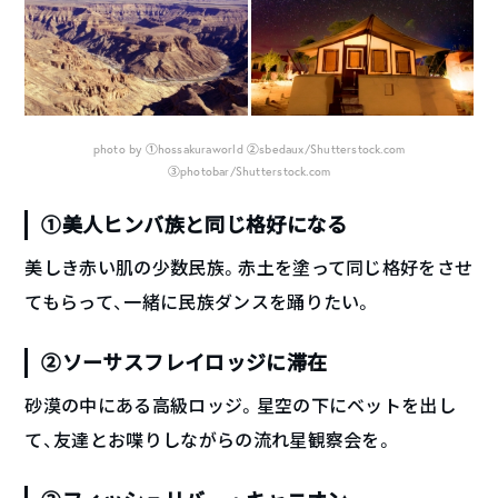
photo by ①hossakuraworld ②sbedaux/Shutterstock.com
③photobar/Shutterstock.com
①美人ヒンバ族と同じ格好になる
美しき赤い肌の少数民族。赤土を塗って同じ格好をさせ
てもらって、一緒に民族ダンスを踊りたい。
②ソーサスフレイロッジに滞在
砂漠の中にある高級ロッジ。星空の下にベットを出し
て、友達とお喋りしながらの流れ星観察会を。