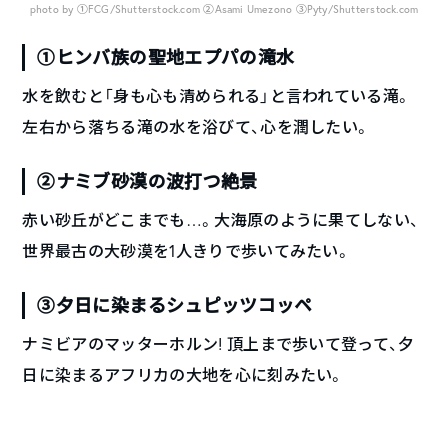
photo by ①FCG/Shutterstock.com ②Asami Umezono ③Pyty/Shutterstock.com
①ヒンバ族の聖地エプパの滝水
水を飲むと「身も心も清められる」と言われている滝。
左右から落ちる滝の水を浴びて、心を潤したい。
②ナミブ砂漠の波打つ絶景
赤い砂丘がどこまでも…。大海原のように果てしない、
世界最古の大砂漠を1人きりで歩いてみたい。
③夕日に染まるシュピッツコッペ
ナミビアのマッターホルン! 頂上まで歩いて登って、夕
日に染まるアフリカの大地を心に刻みたい。