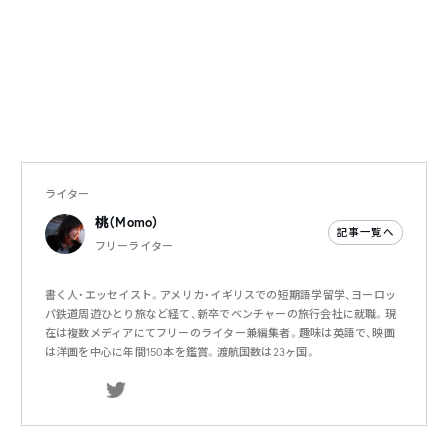
ライター
桃（Momo）
記事一覧へ
フリーライター
書く人・エッセイスト。アメリカ・イギリスでの短期語学留学、ヨーロッ
パ鉄道周遊ひとり旅など経て、新卒でベンチャーの旅行会社に就職。現
在は複数メディアにてフリーのライター兼編集者。趣味は英語で、映画
は洋画を中心に年間150本を鑑賞。渡航国数は23ヶ国。