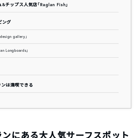
ップス人気店「Raglan Fish」
ピング
gn gallery」
Longboards」
ランは満喫できる
ランにある大人気サーフスポット