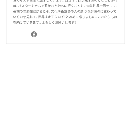
深く考えず直感で旅をしています。口コミで行き先を決めることもあれ
ば、バスターミナルで惹かれた地名に行くことも。去年世界一周をして、
長期の陸路旅だからこそ、文化や街並みや人の顔つきが徐々に変わって
いくのを見れて、世界はオモシロイ！と改めて感じました。これからも旅
を続けていきます。よろしくお願いします！