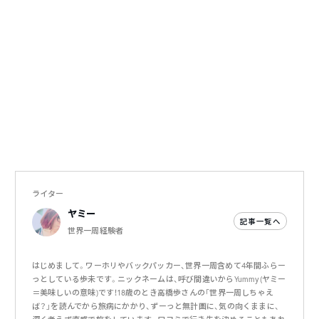
ライター
ヤミー
記事一覧へ
世界一周経験者
はじめまして。ワーホリやバックパッカー、世界一周含めて4年間ふらー
っとしている歩未です。ニックネームは、呼び間違いからYummy(ヤミー
＝美味しいの意味)です！18歳のとき高橋歩さんの「世界一周しちゃえ
ば？」を読んでから旅病にかかり、ずーっと無計画に、気の向くままに、