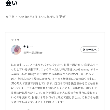
会い
女子旅
・2016年5月8日（2017年7月7日 更新）
ライター
ヤミー
記事一覧へ
世界一周経験者
はじめまして。ワーホリやバックパッカー、世界一周含めて4年間ふらー
っとしている歩未です。ニックネームは、呼び間違いからYummy(ヤミー
＝美味しいの意味)です！18歳のとき高橋歩さんの「世界一周しちゃえ
ば？」を読んでから旅病にかかり、ずーっと無計画に、気の向くままに、
深く考えず直感で旅をしています。口コミで行き先を決めることもあれ
ば、バスターミナルで惹かれた地名に行くことも。去年世界一周をして、
長期の陸路旅だからこそ、文化や街並みや人の顔つきが徐々に変わって
いくのを見れて、世界はオモシロイ！と改めて感じました。これからも旅
を続けていきます。よろしくお願いします！