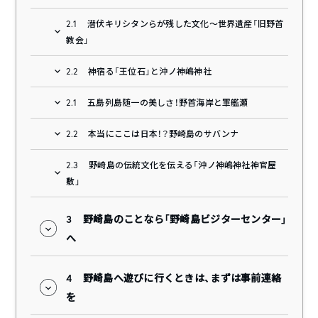
2.1
潜伏キリシタンらが残した文化～世界遺産「旧野首
教会」
2.2
神宿る「王位石」と沖ノ神嶋神社
2.1
五島列島随一の美しさ！野首海岸と軍艦瀬
2.2
本当にここは日本！？野崎島のサバンナ
2.3
野崎島の伝統文化を伝える「沖ノ神嶋神社神官屋
敷」
3
野崎島のことなら「野崎島ビジターセンター」
へ
4
野崎島へ遊びに行くときは、まずは事前連絡
を