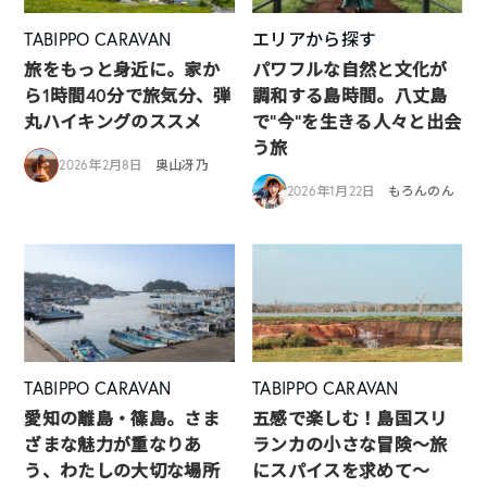
TABIPPO CARAVAN
エリアから探す
旅をもっと身近に。家か
パワフルな自然と文化が
ら1時間40分で旅気分、弾
調和する島時間。八丈島
丸ハイキングのススメ
で“今”を生きる人々と出会
う旅
2026年2月8日
奥山冴乃
2026年1月22日
もろんのん
TABIPPO CARAVAN
TABIPPO CARAVAN
愛知の離島・篠島。さま
五感で楽しむ！島国スリ
ざまな魅力が重なりあ
ランカの小さな冒険～旅
う、わたしの大切な場所
にスパイスを求めて～