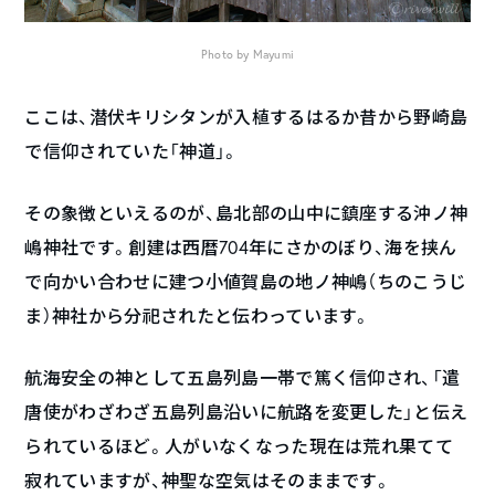
Photo by Mayumi
ここは、潜伏キリシタンが入植するはるか昔から野崎島
で信仰されていた「神道」。
その象徴といえるのが、島北部の山中に鎮座する沖ノ神
嶋神社です。創建は西暦704年にさかのぼり、海を挟ん
で向かい合わせに建つ小値賀島の地ノ神嶋（ちのこうじ
ま）神社から分祀されたと伝わっています。
航海安全の神として五島列島一帯で篤く信仰され、「遣
唐使がわざわざ五島列島沿いに航路を変更した」と伝え
られているほど。人がいなくなった現在は荒れ果てて
寂れていますが、神聖な空気はそのままです。