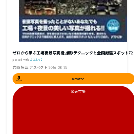
ゼロから学ぶ工場夜景写真術;撮影テクニックと全国厳選スポット72
posted with
カエレバ
岩崎 拓哉 アスペクト 2016-08-25
Amazon
楽天市場