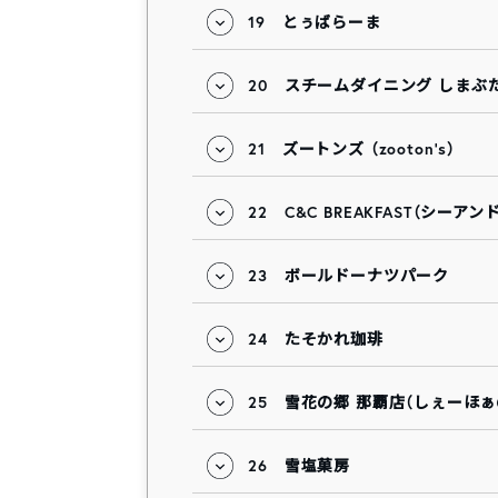
19
とぅばらーま
20
スチームダイニング しまぶ
21
ズートンズ （zooton’s）
22
C&C BREAKFAST（シー
23
ボールドーナツパーク
24
たそかれ珈琲
25
雪花の郷 那覇店（しぇーほぁ
26
雪塩菓房