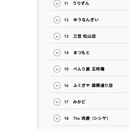
11
うりずん
12
ゆうなんぎい
13
三笠 松山店
14
まつもと
15
べんり屋 玉玲瓏
16
ふくぎや 国際通り店
17
みかど
18
The 肉屋 （シシヤ）