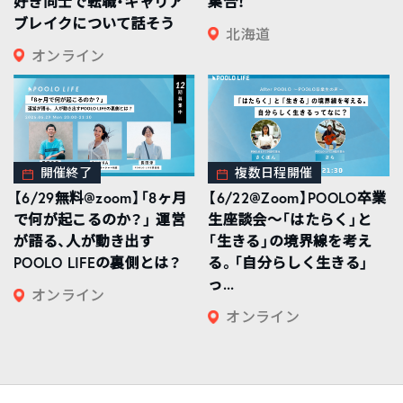
好き同士で転職・キャリア
集合！
ブレイクについて話そう
北海道
オンライン
開催終了
複数日程開催
【6/29無料@zoom】「8ヶ月
【6/22@Zoom】POOLO卒業
で何が起こるのか？」 運営
生座談会〜「はたらく」と
が語る、人が動き出す
「生きる」の境界線を考え
POOLO LIFEの裏側とは？
る。「自分らしく生きる」
っ...
オンライン
オンライン