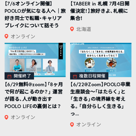
【7/6オンライン開催】
【TABEER in 札幌 7月4日開
POOLOが気になる人へ｜旅
催決定！】旅好きよ、札幌に
好き同士で転職・キャリア
集合！
ブレイクについて話そう
北海道
オンライン
開催終了
複数日程開催
【6/29無料@zoom】「8ヶ月
【6/22@Zoom】POOLO卒業
で何が起こるのか？」 運営
生座談会〜「はたらく」と
が語る、人が動き出す
「生きる」の境界線を考え
POOLO LIFEの裏側とは？
る。「自分らしく生きる」
っ...
オンライン
オンライン