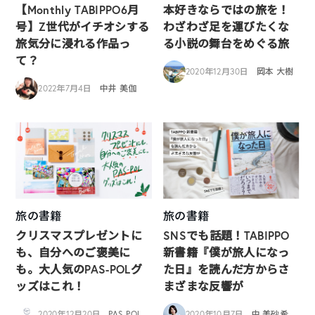
【Monthly TABIPPO6月
本好きならではの旅を！
号】Z世代がイチオシする
わざわざ足を運びたくな
旅気分に浸れる作品っ
る小説の舞台をめぐる旅
て？
2020年12月30日
岡本 大樹
2022年7月4日
中井 美伽
旅の書籍
旅の書籍
クリスマスプレゼントに
SNSでも話題！TABIPPO
も、自分へのご褒美に
新書籍『僕が旅人になっ
も。大人気のPAS-POLグ
た日』を読んだ方からさ
ッズはこれ！
まざまな反響が
2020年12月20日
PAS-POL
2020年10月7日
中 美砂希