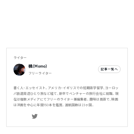
ライター
桃（Momo）
記事一覧へ
フリーライター
書く人・エッセイスト。アメリカ・イギリスでの短期語学留学、ヨーロッ
パ鉄道周遊ひとり旅など経て、新卒でベンチャーの旅行会社に就職。現
在は複数メディアにてフリーのライター兼編集者。趣味は英語で、映画
は洋画を中心に年間150本を鑑賞。渡航国数は23ヶ国。