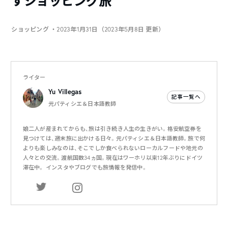
すショッピング旅
ショッピング
・2023年1月31日（2023年5月8日 更新）
ライター
Yu Villegas
記事一覧へ
元パティシエ＆日本語教師
娘二人が産まれてからも、旅は引き続き人生の生きがい。格安航空券を
見つけては、週末旅に出かける日々。元パティシエ＆日本語教師。旅で何
よりも楽しみなのは、そこでしか食べられないローカルフードや地元の
人々との交流。渡航国数34ヵ国。現在はワーホリ以来12年ぶりにドイツ
滞在中。 インスタやブログでも旅情報を発信中。