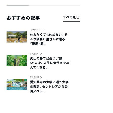
おすすめの記事
すべて見る
アウトドア
休みたくても休めない。そ
んな頑張り屋さんに贈る
「群馬・尾...
TABIPPO
火山の島で出会う、“熱
い“人々。人生に気付きを与
えてくれる...
TABIPPO
愛知県内の大学に通う大学
生限定。セントレアから台
湾／ベト...