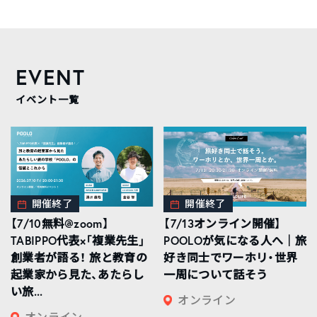
EVENT
イベント一覧
開催終了
開催終了
【7/10無料@zoom】
【7/13オンライン開催】
TABIPPO代表×「複業先生」
POOLOが気になる人へ｜旅
創業者が語る！ 旅と教育の
好き同士でワーホリ・世界
起業家から見た、あたらし
一周について話そう
い旅...
オンライン
オンライン