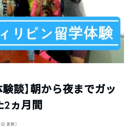
体験談】朝から夜までガッ
た2ヵ月間
19日 更新）