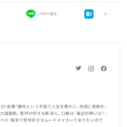
LINEで送る
0
（ポーロ）創業『観光という手段で人生を豊かに、地域に貢献を』
1カ国渡航。乾杯が好きな新潟人。口癖は『最近の問いは？』
おしゃべり！陽気で哲学好きなムードメイカーでありたいので