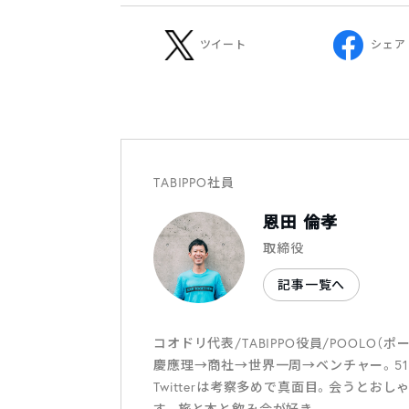
ツイート
シェア
TABIPPO社員
恩田 倫孝
取締役
記事一覧へ
コオドリ代表/TABIPPO役員/POOLO
慶應理→商社→世界一周→ベンチャー。5
Twitterは考察多めで真面目。会うと
す。旅と本と飲み会が好き