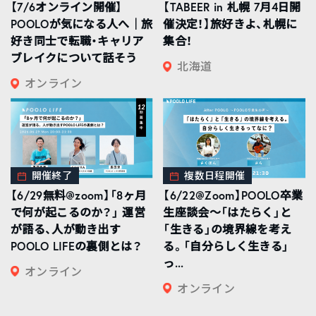
【7/6オンライン開催】
【TABEER in 札幌 7月4日開
POOLOが気になる人へ｜旅
催決定！】旅好きよ、札幌に
好き同士で転職・キャリア
集合！
ブレイクについて話そう
北海道
オンライン
開催終了
複数日程開催
【6/29無料@zoom】「8ヶ月
【6/22@Zoom】POOLO卒業
で何が起こるのか？」 運営
生座談会〜「はたらく」と
が語る、人が動き出す
「生きる」の境界線を考え
POOLO LIFEの裏側とは？
る。「自分らしく生きる」
っ...
オンライン
オンライン