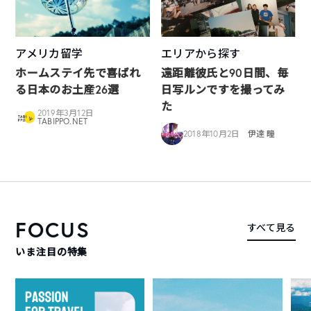
アメリカ留学
エリアから探す
ホームステイ先で喜ばれ
遠距離彼氏と90日間、毎
る日本のお土産26選
日写ルンですを撮ってみ
た
2019年3月12日
TABIPPO.NET
2018年10月2日
伊達 瞳
FOCUS
すべて見る
いま注目の特集