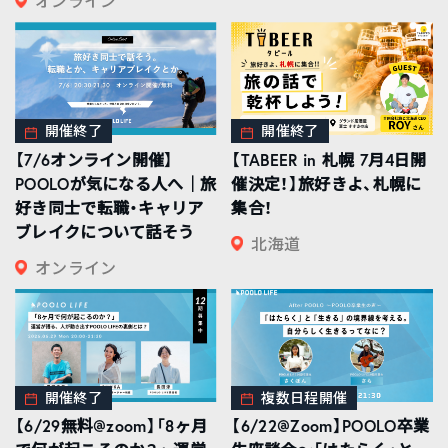
オンライン
開催終了
開催終了
【7/6オンライン開催】
【TABEER in 札幌 7月4日開
POOLOが気になる人へ｜旅
催決定！】旅好きよ、札幌に
好き同士で転職・キャリア
集合！
ブレイクについて話そう
北海道
オンライン
開催終了
複数日程開催
【6/29無料@zoom】「8ヶ月
【6/22@Zoom】POOLO卒業