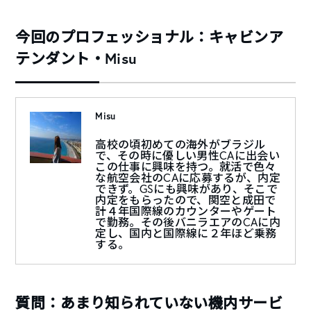
今回のプロフェッショナル：キャビンア
テンダント・Misu
Misu
高校の頃初めての海外がブラジル
で、その時に優しい男性CAに出会い
この仕事に興味を持つ。就活で色々
な航空会社のCAに応募するが、内定
できず。GSにも興味があり、そこで
内定をもらったので、関空と成田で
計４年国際線のカウンターやゲート
で勤務。その後バニラエアのCAに内
定し、国内と国際線に２年ほど乗務
する。
質問：あまり知られていない機内サービ