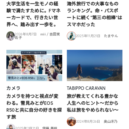
大学生活を一生モノの経
海外旅行での大事なもの
験で満たすために。Fマネ
ランキング。命・パスポ
ーカードで、行きたい世
ートに続く“第三の相棒”は
界へ、踏み出す一歩を。
スマホだった
2026年8月7日
miii / 吉田実
2025年11月21日
たまやん
佐子
カメラ
TABIPPO CARAVAN
カメラを持つと視点が変
旅が教えてくれる豊かな
わる。雪見みとがEOS
人生へのヒント〜だから
R50と共に自分の好きを探
私は旅をやめられない〜
す旅
2024年8月26日
奥山冴乃
2025年2月21日
伊藤 美咲