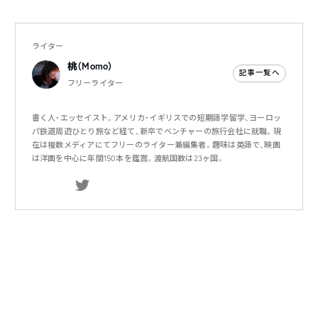
ライター
桃（Momo）
記事一覧へ
フリーライター
書く人・エッセイスト。アメリカ・イギリスでの短期語学留学、ヨーロッ
パ鉄道周遊ひとり旅など経て、新卒でベンチャーの旅行会社に就職。現
在は複数メディアにてフリーのライター兼編集者。趣味は英語で、映画
は洋画を中心に年間150本を鑑賞。渡航国数は23ヶ国。