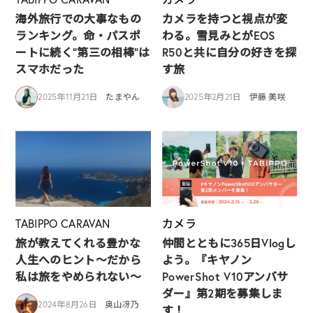
海外旅行での大事なもの
カメラを持つと視点が変
ランキング。命・パスポ
わる。雪見みとがEOS
ートに続く“第三の相棒”は
R50と共に自分の好きを探
スマホだった
す旅
2025年11月21日
たまやん
2025年2月21日
伊藤 美咲
TABIPPO CARAVAN
カメラ
旅が教えてくれる豊かな
仲間とともに365日Vlogし
人生へのヒント〜だから
よう。『キヤノン
私は旅をやめられない〜
PowerShot V10アンバサ
ダー』第2期を募集しま
2024年8月26日
奥山冴乃
す！