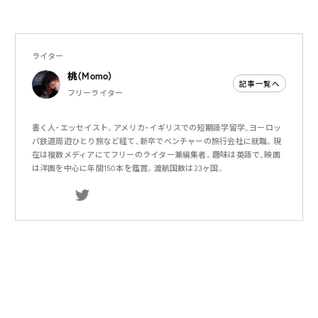
ライター
桃（Momo）
記事一覧へ
フリーライター
書く人・エッセイスト。アメリカ・イギリスでの短期語学留学、ヨーロッ
パ鉄道周遊ひとり旅など経て、新卒でベンチャーの旅行会社に就職。現
在は複数メディアにてフリーのライター兼編集者。趣味は英語で、映画
は洋画を中心に年間150本を鑑賞。渡航国数は23ヶ国。