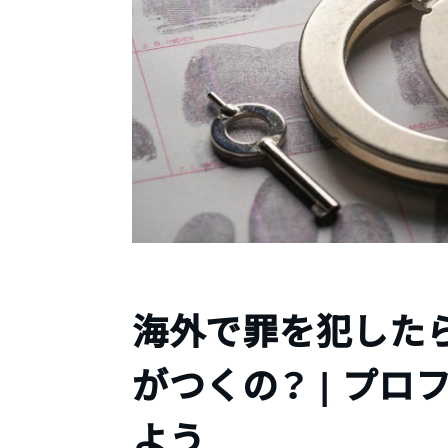
海外で罪を犯した
がつくの？ | プ
よう