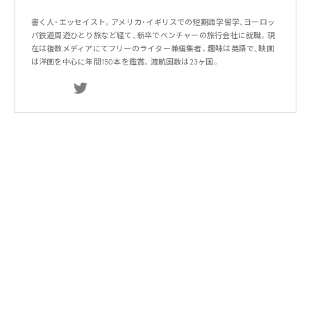
書く人・エッセイスト。アメリカ・イギリスでの短期語学留学、ヨーロッ
パ鉄道周遊ひとり旅など経て、新卒でベンチャーの旅行会社に就職。現
在は複数メディアにてフリーのライター兼編集者。趣味は英語で、映画
は洋画を中心に年間150本を鑑賞。渡航国数は23ヶ国。