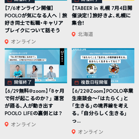
【7/6オンライン開催】
【TABEER in 札幌 7月4日開
POOLOが気になる人へ｜旅
催決定！】旅好きよ、札幌に
好き同士で転職・キャリア
集合！
ブレイクについて話そう
北海道
オンライン
開催終了
複数日程開催
【6/29無料@zoom】「8ヶ月
【6/22@Zoom】POOLO卒業
で何が起こるのか？」 運営
生座談会〜「はたらく」と
が語る、人が動き出す
「生きる」の境界線を考え
POOLO LIFEの裏側とは？
る。「自分らしく生きる」
っ...
オンライン
オンライン