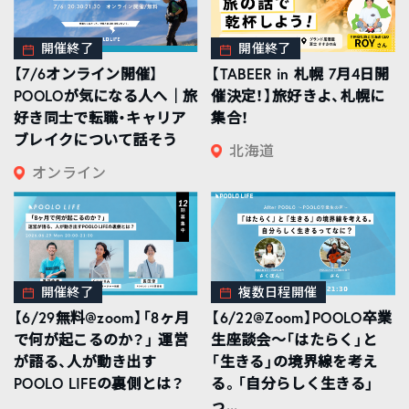
開催終了
開催終了
【7/6オンライン開催】
【TABEER in 札幌 7月4日開
POOLOが気になる人へ｜旅
催決定！】旅好きよ、札幌に
好き同士で転職・キャリア
集合！
ブレイクについて話そう
北海道
オンライン
開催終了
複数日程開催
【6/29無料@zoom】「8ヶ月
【6/22@Zoom】POOLO卒業
で何が起こるのか？」 運営
生座談会〜「はたらく」と
が語る、人が動き出す
「生きる」の境界線を考え
POOLO LIFEの裏側とは？
る。「自分らしく生きる」
っ...