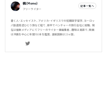
桃（Momo）
記事一覧へ
フリーライター
書く人・エッセイスト。アメリカ・イギリスでの短期語学留学、ヨーロッ
パ鉄道周遊ひとり旅など経て、新卒でベンチャーの旅行会社に就職。現
在は複数メディアにてフリーのライター兼編集者。趣味は英語で、映画
は洋画を中心に年間150本を鑑賞。渡航国数は23ヶ国。