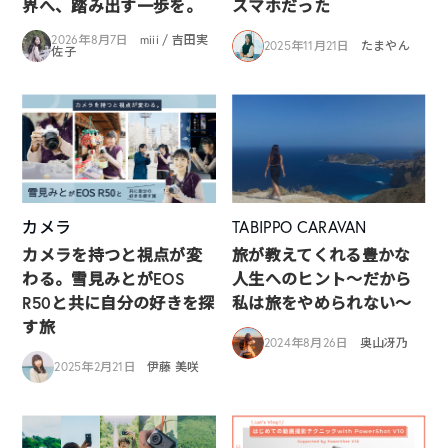
界へ、踏み出す一歩を。
スマホだった
2026年8月7日
miii / 吉田実
2025年11月21日
たまやん
佐子
カメラ
TABIPPO CARAVAN
カメラを持つと視点が変
旅が教えてくれる豊かな
わる。雪見みとがEOS
人生へのヒント〜だから
R50と共に自分の好きを探
私は旅をやめられない〜
す旅
2024年8月26日
奥山冴乃
2025年2月21日
伊藤 美咲