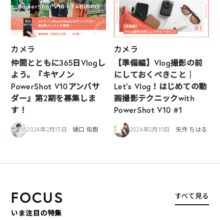
カメラ
カメラ
仲間とともに365日Vlogし
【準備編】Vlog撮影の前
よう。『キヤノン
にしておくべきこと｜
PowerShot V10アンバサ
Let’s Vlog！はじめての動
ダー』第2期を募集しま
画撮影テクニックwith
す！
PowerShot V10 #1
2024年2月15日
樋口 佑樹
2024年2月10日
矢作 ちはる
FOCUS
すべて見る
いま注目の特集