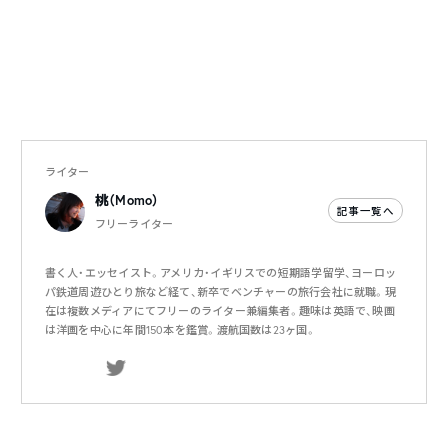
ライター
桃（Momo）
記事一覧へ
フリーライター
書く人・エッセイスト。アメリカ・イギリスでの短期語学留学、ヨーロッ
パ鉄道周遊ひとり旅など経て、新卒でベンチャーの旅行会社に就職。現
在は複数メディアにてフリーのライター兼編集者。趣味は英語で、映画
は洋画を中心に年間150本を鑑賞。渡航国数は23ヶ国。