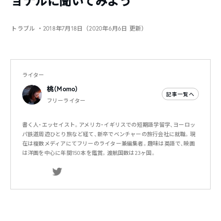
ョナルに聞いてみよう
トラブル
・2018年7月18日（2020年6月6日 更新）
ライター
桃（Momo）
記事一覧へ
フリーライター
書く人・エッセイスト。アメリカ・イギリスでの短期語学留学、ヨーロッ
パ鉄道周遊ひとり旅など経て、新卒でベンチャーの旅行会社に就職。現
在は複数メディアにてフリーのライター兼編集者。趣味は英語で、映画
は洋画を中心に年間150本を鑑賞。渡航国数は23ヶ国。