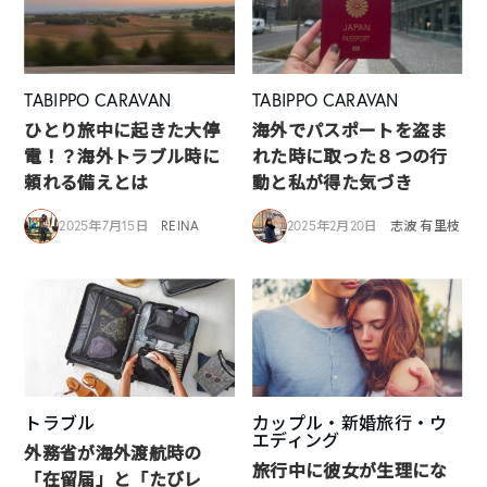
TABIPPO CARAVAN
TABIPPO CARAVAN
ひとり旅中に起きた大停
海外でパスポートを盗ま
電！？海外トラブル時に
れた時に取った８つの行
頼れる備えとは
動と私が得た気づき
2025年7月15日
REINA
2025年2月20日
志波 有里枝
トラブル
カップル・新婚旅行・ウ
エディング
外務省が海外渡航時の
旅行中に彼女が生理にな
「在留届」と「たびレ