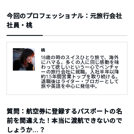
今回のプロフェッショナル：元旅行会社
社員・桃
桃
18歳の時のスイスひとり旅で、海外
にハマる。多くの人に同じ感動を味
わって欲しいという一心でベンチャ
ーの旅行会社に就職。入社半年以降
約1.5年間営業トップを取り続ける。
退職後はライター・ブロガーとして
旅や英語を中心に発信中。
質問：航空券に登録するパスポートの名
前を間違えた！本当に渡航できないので
しょうか…？