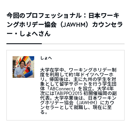
今回のプロフェッショナル：日本ワーキ
ングホリデー協会（JAWHM）カウンセラ
ー・しょへさん
しょへ
大学在学中、ワーキングホリデー制
度を利用して約1年ドイツへワーホ
リ。帰国後は、主に九州の学生を対
象として留学サポートを行う学生団
体「ABConnect」を設立。大学4年
次にはTABIPPO2015 初開催福岡の副
代表。大学卒業後は、日本ワーキン
グホリデー協会（JAWHM）にカウ
ンセラーとして就職し、現在に至
る。