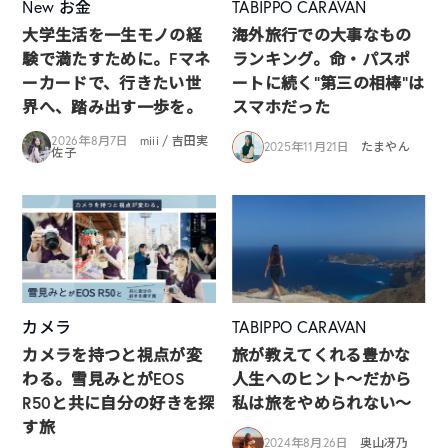
New
お金
TABIPPO CARAVAN
大学生活を一生モノの経
海外旅行での大事なもの
験で満たすために。Fマネ
ランキング。命・パスポ
ーカードで、行きたい世
ートに続く“第三の相棒”は
界へ、踏み出す一歩を。
スマホだった
2026年8月7日
miii / 吉田実
2025年11月21日
たまやん
佐子
カメラ
TABIPPO CARAVAN
カメラを持つと視点が変
旅が教えてくれる豊かな
わる。雪見みとがEOS
人生へのヒント〜だから
R50と共に自分の好きを探
私は旅をやめられない〜
す旅
2024年8月26日
奥山冴乃