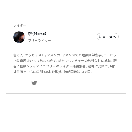
ライター
桃（Momo）
記事一覧へ
フリーライター
書く人・エッセイスト。アメリカ・イギリスでの短期語学留学、ヨーロッ
パ鉄道周遊ひとり旅など経て、新卒でベンチャーの旅行会社に就職。現
在は複数メディアにてフリーのライター兼編集者。趣味は英語で、映画
は洋画を中心に年間150本を鑑賞。渡航国数は23ヶ国。