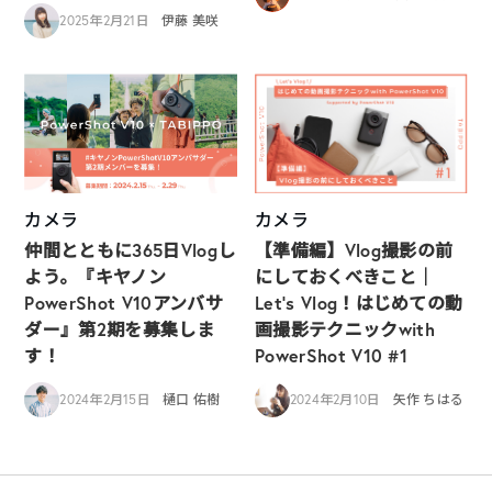
2025年2月21日
伊藤 美咲
カメラ
カメラ
仲間とともに365日Vlogし
【準備編】Vlog撮影の前
よう。『キヤノン
にしておくべきこと｜
PowerShot V10アンバサ
Let’s Vlog！はじめての動
ダー』第2期を募集しま
画撮影テクニックwith
す！
PowerShot V10 #1
2024年2月15日
樋口 佑樹
2024年2月10日
矢作 ちはる