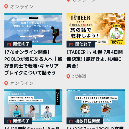
オンライン
開催終了
開催終了
【7/6オンライン開催】
【TABEER in 札幌 7月4日開
POOLOが気になる人へ｜旅
催決定！】旅好きよ、札幌に
好き同士で転職・キャリア
集合！
ブレイクについて話そう
北海道
オンライン
開催終了
複数日程開催
【6/29無料@zoom】「8ヶ月
【6/22@Zoom】POOLO卒業