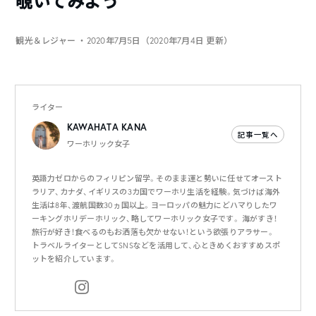
覗いてみよう
観光＆レジャー
・2020年7月5日（2020年7月4日 更新）
ライター
KAWAHATA KANA
記事一覧へ
ワーホリック女子
英語力ゼロからのフィリピン留学。そのまま運と勢いに任せてオースト
ラリア、カナダ、イギリスの3カ国でワーホリ生活を経験。気づけば海外
生活は8年、渡航国数30ヵ国以上。ヨーロッパの魅力にどハマりしたワ
ーキングホリデーホリック、略してワーホリック女子です。 海がすき！
旅行が好き！食べるのもお洒落も欠かせない！という欲張りアラサー。
トラベルライターとしてSNSなどを活用して、心ときめくおすすめスポ
ットを紹介しています。