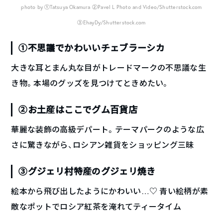
photo by ①Tatsuya Okamura ②Pavel L Photo and Video/Shutterstock.com
③EhayDy/Shutterstock.com
①不思議でかわいいチェブラーシカ
大きな耳とまん丸な目がトレードマークの不思議な生
き物。本場のグッズを見つけてときめたい。
②お土産はここでグム百貨店
華麗な装飾の高級デパート。テーマパークのような広
さに驚きながら、ロシアン雑貨をショッピング三昧
③グジェリ村特産のグジェリ焼き
絵本から飛び出したようにかわいい…♡ 青い絵柄が素
敵なポットでロシア紅茶を淹れてティータイム