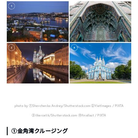
photo by ①Shevchenko Andrey/Shutterstock.com ②VietImages / PIXTA
③ilkercelik/Shutterstock.com ④finallast / PIXTA
①金角湾クルージング