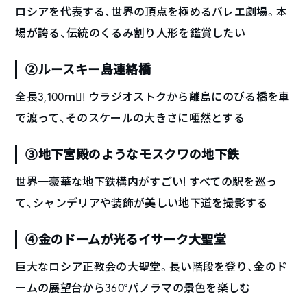
ロシアを代表する、世界の頂点を極めるバレエ劇場。本
場が誇る、伝統のくるみ割り人形を鑑賞したい
②ルースキー島連絡橋
全長3,100ｍ! ウラジオストクから離島にのびる橋を車
で渡って、そのスケールの大きさに唖然とする
③地下宮殿のようなモスクワの地下鉄
世界一豪華な地下鉄構内がすごい! すべての駅を巡っ
て、シャンデリアや装飾が美しい地下道を撮影する
④金のドームが光るイサーク大聖堂
巨大なロシア正教会の大聖堂。長い階段を登り、金のド
ームの展望台から360°パノラマの景色を楽しむ