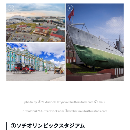
photo by ①Yevtushok Tatyana/Shutterstock.com ②Daniil
Ermolchuk/Shutterstock.com ③dimbar76/Shutterstock.com
①ソチオリンピックスタジアム