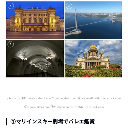
photo by ①Mihai-Bogdan Lazar/Shutterstock.com ②alexeik03/Shutterstock.com
③Asami Umezono ④Vladimir Sazonov/Shutterstock.com
①マリインスキー劇場でバレエ鑑賞