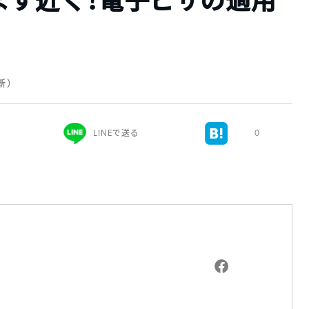
ます近く！電子ビザの適用
更新）
LINEで送る
0