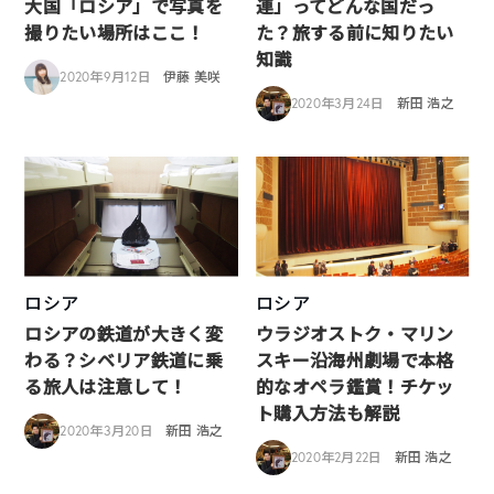
大国「ロシア」で写真を
連」ってどんな国だっ
撮りたい場所はここ！
た？旅する前に知りたい
知識
2020年9月12日
伊藤 美咲
2020年3月24日
新田 浩之
ロシア
ロシア
ロシアの鉄道が大きく変
ウラジオストク・マリン
わる？シベリア鉄道に乗
スキー沿海州劇場で本格
る旅人は注意して！
的なオペラ鑑賞！チケッ
ト購入方法も解説
2020年3月20日
新田 浩之
2020年2月22日
新田 浩之