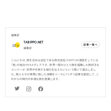
編集部
TABIPPO.NET
記事一覧へ
編集部
こんにちは、旅を広める会社である株式会社TABIPPOが運営をしている
「旅」の総合WEBメディアです。世界一周のひとり旅を経験した旅好きな
メンバーが、世界中を旅する魅力を伝えたいという想いで設立しまし
た。旅人たちが実際に旅した体験をベースに1つずつ記事を配信して、こ
れからの時代の多様な旅を提案します。