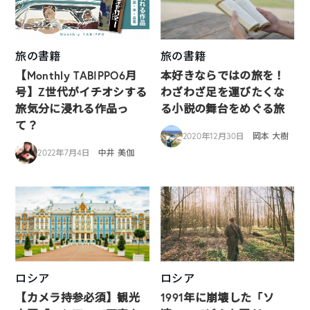
旅の書籍
旅の書籍
【Monthly TABIPPO6月
本好きならではの旅を！
号】Z世代がイチオシする
わざわざ足を運びたくな
旅気分に浸れる作品っ
る小説の舞台をめぐる旅
て？
2020年12月30日
岡本 大樹
2022年7月4日
中井 美伽
ロシア
ロシア
【カメラ持参必須】観光
1991年に崩壊した「ソ