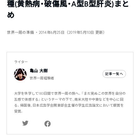
種(黄熱病・破傷風・A型B型肝炎)まと
め
世界一周の準備
・2014年6月25日（2019年5月10日 更新）
ライター
亀山 大樹
記事一覧へ
世界一周経験者
大学を休学して183日間で世界一周の旅へ。『まだ見ぬこの世界を自分の
五感で体感する』というテーマの下で、南米大陸や中東などを中心に回
る。帰国後、日本広告学会関東部会主催の学生広告論文において銀賞を
受賞。