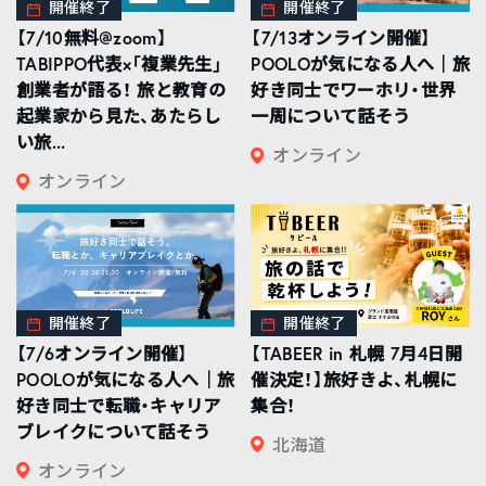
開催終了
開催終了
【7/10無料@zoom】
【7/13オンライン開催】
TABIPPO代表×「複業先生」
POOLOが気になる人へ｜旅
創業者が語る！ 旅と教育の
好き同士でワーホリ・世界
起業家から見た、あたらし
一周について話そう
い旅...
オンライン
オンライン
開催終了
開催終了
【7/6オンライン開催】
【TABEER in 札幌 7月4日開
POOLOが気になる人へ｜旅
催決定！】旅好きよ、札幌に
好き同士で転職・キャリア
集合！
ブレイクについて話そう
北海道
オンライン