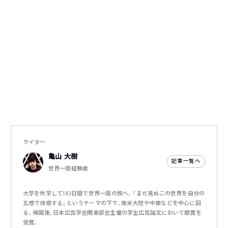
ライター
亀山 大樹
記事一覧へ
世界一周経験者
大学を休学して183日間で世界一周の旅へ。『まだ見ぬこの世界を自分の
五感で体感する』というテーマの下で、南米大陸や中東などを中心に回
る。帰国後、日本広告学会関東部会主催の学生広告論文において銀賞を
受賞。