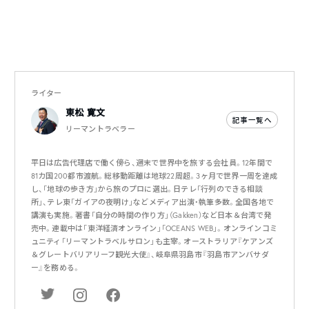
ライター
東松 寛文
記事一覧へ
リーマントラベラー
平日は広告代理店で働く傍ら、週末で世界中を旅する会社員。12年間で
81カ国200都市渡航。総移動距離は地球22周超。3ヶ月で世界一周を達成
し、「地球の歩き方」から旅のプロに選出。日テレ「行列のできる相談
所」、テレ東「ガイアの夜明け」などメディア出演・執筆多数。全国各地で
講演も実施。著書「自分の時間の作り方」（Gakken）など日本＆台湾で発
売中。連載中は「東洋経済オンライン」「OCEANS WEB」。オンラインコミ
ュニティ「リーマントラベルサロン」も主宰。オーストラリア『ケアンズ
＆グレートバリアリーフ観光大使』、岐阜県羽島市『羽島市アンバサダ
ー』を務める。