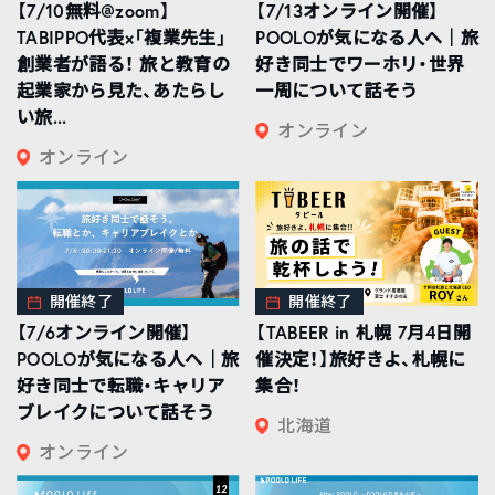
【7/10無料@zoom】
【7/13オンライン開催】
TABIPPO代表×「複業先生」
POOLOが気になる人へ｜旅
創業者が語る！ 旅と教育の
好き同士でワーホリ・世界
起業家から見た、あたらし
一周について話そう
い旅...
オンライン
オンライン
開催終了
開催終了
【7/6オンライン開催】
【TABEER in 札幌 7月4日開
POOLOが気になる人へ｜旅
催決定！】旅好きよ、札幌に
好き同士で転職・キャリア
集合！
ブレイクについて話そう
北海道
オンライン