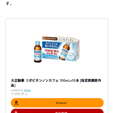
す。
大正製薬 リポビタンノンカフェ 100mL×10本 [指定医薬部外
品]
created by
Rinker
リポビタン
Amazon