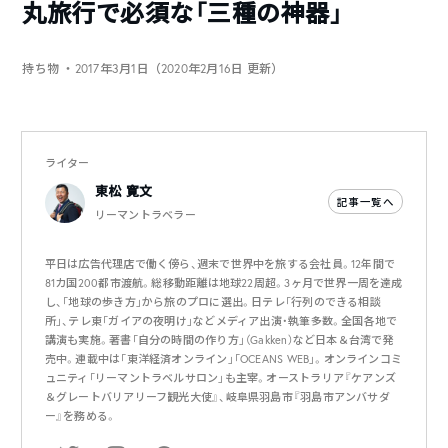
丸旅行で必須な「三種の神器」
持ち物
・2017年3月1日（2020年2月16日 更新）
ライター
東松 寛文
記事一覧へ
リーマントラベラー
平日は広告代理店で働く傍ら、週末で世界中を旅する会社員。12年間で
81カ国200都市渡航。総移動距離は地球22周超。3ヶ月で世界一周を達成
し、「地球の歩き方」から旅のプロに選出。日テレ「行列のできる相談
所」、テレ東「ガイアの夜明け」などメディア出演・執筆多数。全国各地で
講演も実施。著書「自分の時間の作り方」（Gakken）など日本＆台湾で発
売中。連載中は「東洋経済オンライン」「OCEANS WEB」。オンラインコミ
ュニティ「リーマントラベルサロン」も主宰。オーストラリア『ケアンズ
＆グレートバリアリーフ観光大使』、岐阜県羽島市『羽島市アンバサダ
ー』を務める。