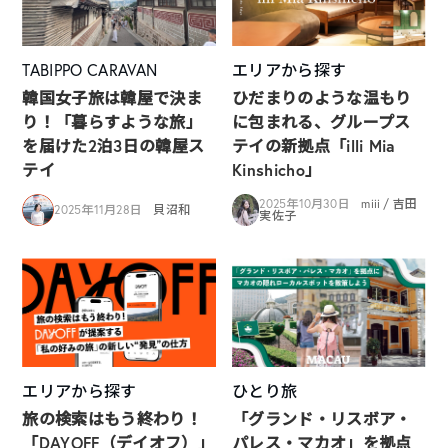
TABIPPO CARAVAN
エリアから探す
韓国女子旅は韓屋で決ま
ひだまりのような温もり
り！「暮らすような旅」
に包まれる、グループス
を届けた2泊3日の韓屋ス
テイの新拠点「illi Mia
テイ
Kinshicho」
2025年10月30日
miii / 吉田
2025年11月28日
貝沼和
実佐子
エリアから探す
ひとり旅
旅の検索はもう終わり！
「グランド・リスボア・
「DAYOFF（デイオフ）」
パレス・マカオ」を拠点