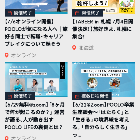
開催終了
開催終了
【7/6オンライン開催】
【TABEER in 札幌 7月4日開
POOLOが気になる人へ｜旅
催決定！】旅好きよ、札幌に
好き同士で転職・キャリア
集合！
ブレイクについて話そう
北海道
オンライン
開催終了
複数日程開催
【6/29無料@zoom】「8ヶ月
【6/22@Zoom】POOLO卒業
で何が起こるのか？」 運営
生座談会〜「はたらく」と
が語る、人が動き出す
「生きる」の境界線を考え
POOLO LIFEの裏側とは？
る。「自分らしく生きる」
っ...
オンライン