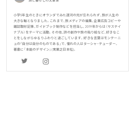
旅と暮らしの文筆家
小学5年生のときにオランダでみた運河の光が忘れられず、旅が人生の
大きな軸となりました。これまで、旅メディアの編集、企業広告コピーや
雑誌取材記事、ガイドブック制作などを担当し、2019年からは〈サステイ
ナブル〉をテーマに活動。その他、詩の創作や旅の貼り絵など、好きなこ
とをしながらゆるりふわりと過ごしています。好きな言葉はモンテーニ
ュの「自分は自分のものである」で、憧れの人はターシャ・テューダー。
著書に『本能のデザイン』(実業之日本社)。