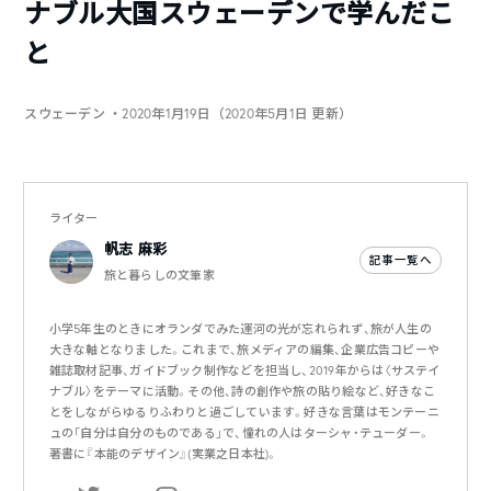
ナブル大国スウェーデンで学んだこ
と
スウェーデン
・2020年1月19日（2020年5月1日 更新）
ライター
帆志 麻彩
記事一覧へ
旅と暮らしの文筆家
小学5年生のときにオランダでみた運河の光が忘れられず、旅が人生の
大きな軸となりました。これまで、旅メディアの編集、企業広告コピーや
雑誌取材記事、ガイドブック制作などを担当し、2019年からは〈サステイ
ナブル〉をテーマに活動。その他、詩の創作や旅の貼り絵など、好きなこ
とをしながらゆるりふわりと過ごしています。好きな言葉はモンテーニ
ュの「自分は自分のものである」で、憧れの人はターシャ・テューダー。
著書に『本能のデザイン』(実業之日本社)。