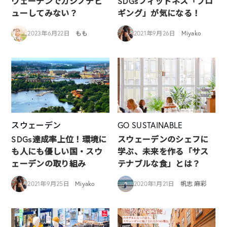
ウェーデンでカジノデビ
SDGsフィットネス「プロ
ューしてみない？
ギング」が気になる！
2023年6月22日
もも
2021年9月26日
Miyako
スウェーデン
GO SUSTAINABLE
SDGs達成率上位！環境に
スウェーデンのシェフに
も人にも優しい国・スウ
学ぶ、未来を作る「サス
ェーデンの取り組み
テナブルな食」とは？
2021年9月25日
Miyako
2020年1月21日
帆志 麻彩