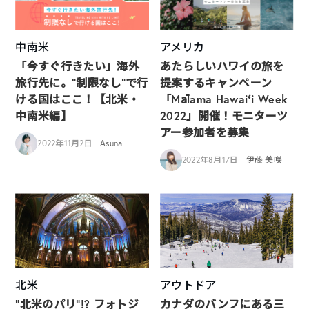
中南米
アメリカ
「今すぐ行きたい」海外
あたらしいハワイの旅を
旅行先に。”制限なし”で行
提案するキャンペーン
ける国はここ！【北米・
「Mālama Hawaiʻi Week
中南米編】
2022」開催！モニターツ
アー参加者を募集
2022年11月2日
Asuna
2022年8月17日
伊藤 美咲
北米
アウトドア
“北米のパリ”!? フォトジ
カナダのバンフにある三