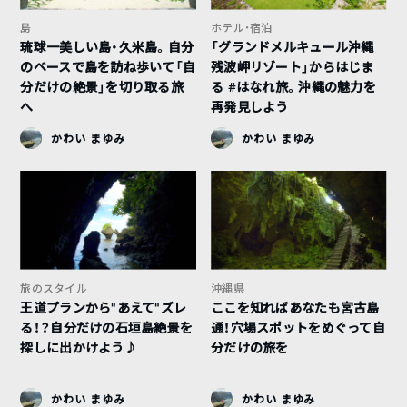
島
ホテル・宿泊
琉球一美しい島・久米島。自分
「グランドメルキュール沖縄
のペースで島を訪ね歩いて「自
残波岬リゾート」からはじま
分だけの絶景」を切り取る旅
る #はなれ旅。沖縄の魅力を
へ
再発見しよう
かわい まゆみ
かわい まゆみ
旅のスタイル
沖縄県
王道プランから”あえて”ズレ
ここを知ればあなたも宮古島
る！？自分だけの石垣島絶景を
通！穴場スポットをめぐって自
探しに出かけよう♪
分だけの旅を
かわい まゆみ
かわい まゆみ