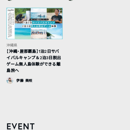
沖縄県
【沖縄・屋那覇島】1泊2日サバ
イバルキャンプ＆2泊3日脱出
ゲーム無人島体験ができる離
島旅へ
伊藤 美咲
EVENT