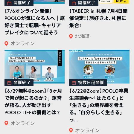
開催終了
開催終了
【7/6オンライン開催】
【TABEER in 札幌 7月4日開
POOLOが気になる人へ｜旅
催決定！】旅好きよ、札幌に
好き同士で転職・キャリア
集合！
ブレイクについて話そう
北海道
オンライン
開催終了
複数日程開催
【6/29無料@zoom】「8ヶ月
【6/22@Zoom】POOLO卒業
で何が起こるのか？」 運営
生座談会〜「はたらく」と
が語る、人が動き出す
「生きる」の境界線を考え
POOLO LIFEの裏側とは？
る。「自分らしく生きる」
っ...
オンライン
オンライン