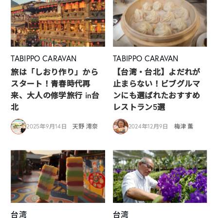
TABIPPO CARAVAN
TABIPPO CARAVAN
旅は「しおり作り」から
【台湾・台北】よだれが
スタート！青春時代再
止まらない！ビブグルマ
来、大人の修学旅行 in台
ンにも選ばれたおすすめ
北
レストラン5選
2025年9月14日
天野 澪奈
2024年12月9日
梅津 薫
台湾
台湾