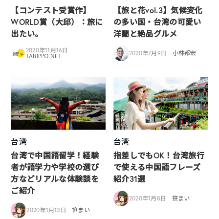
【コンテスト受賞作】
【旅と花vol.3】気候変化
WORLD賞（大邱）：旅に
の多い国・台湾の可愛い
出たい。
洋蘭と絶品グルメ
2020年11月16日
2020年7月9日
小林邦宏
TABIPPO.NET
台湾
台湾
台湾で中国語留学！経験
指差しでもOK！台湾旅行
者が語学力や学校の選び
で使える中国語フレーズ
方などリアルな体験談を
紹介31選
ご紹介
2020年1月8日
笹まい
2020年1月13日
笹まい