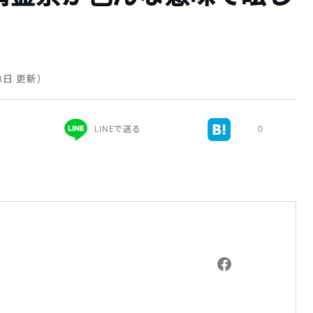
月3日 更新）
LINEで送る
0