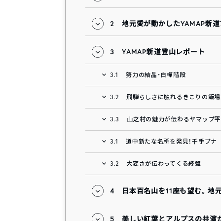
2
地元愛が動かしたYAMAP新
3
YAMAP新道登山レポート
3.1
努力の結晶・白樺階段
3.2
飛騨らしさに触れるきこりの飯場
3.3
山之村の魅力が伝わるヤマップ平
3.1
道中新たな名所を発見！千手ブナ
3.2
大変さが伝わってくる終盤
4
日本百名山を11座も望む。地
5
美しい紅葉とアルプスの共演