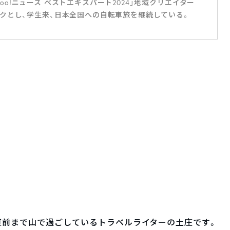
ahoo!ニュース ベストエキスパート2024」地域クリエイター
クとし、学生来、日本全国への自転車旅を継続している。
る直前まで山で過ごしているトラベルライターの土庄です。