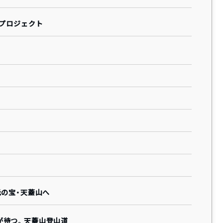
道プロジェクト
元の宝・天蓋山へ
が待つ。天蓋山登山道