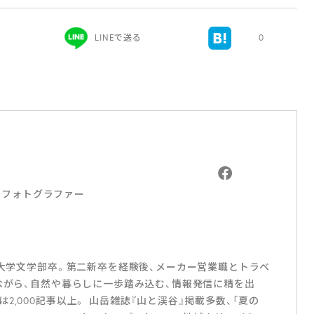
LINEで送る
0
｜フォトグラファー
社大学文学部卒。第二新卒を経験後、メーカー営業職とトラベ
ながら、自然や暮らしに一歩踏み込む、情報発信に精を出
,000記事以上。 山岳雑誌『山と渓谷』掲載多数、「夏の