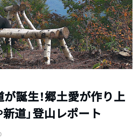
道が誕生！郷土愛が作り上
AP新道」登山レポート
新）