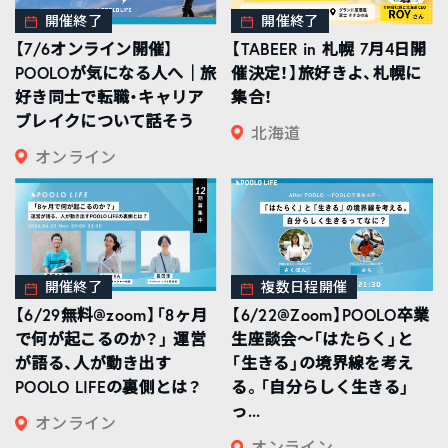
開催終了
開催終了
【7/6オンライン開催】
【TABEER in 札幌 7月4日開
POOLOが気になる人へ｜旅
催決定！】旅好きよ、札幌に
好き同士で転職・キャリア
集合！
ブレイクについて話そう
北海道
オンライン
開催終了
複数日程開催
【6/29無料@zoom】「8ヶ月
【6/22@Zoom】POOLO卒業
で何が起こるのか？」 運営
生座談会〜「はたらく」と
が語る、人が動き出す
「生きる」の境界線を考え
POOLO LIFEの裏側とは？
る。「自分らしく生きる」
っ...
オンライン
オンライン