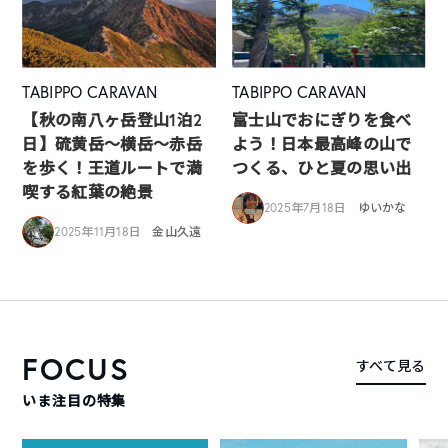
TABIPPO CARAVAN
TABIPPO CARAVAN
【秋の南八ヶ岳登山1泊2
富士山でおにぎりを食べ
日】硫黄岳～横岳～赤岳
よう！日本最高峰の山で
を歩く！王道ルートで満
つくる、ひと夏の思い出
喫する紅葉の絶景
2025年7月18日
ゆいかな
2025年11月18日
金山久遠
FOCUS
すべて見る
いま注目の特集