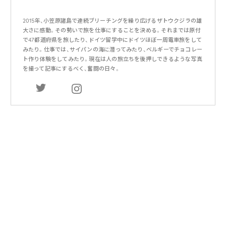
2015年、小笠原諸島で連続ブリーチングを繰り広げるザトウクジラの雄
大さに感動。その勢いで旅を仕事にすることを決める。それまでは原付
で47都道府県を旅したり、ドイツ留学中にドイツほぼ一周電車旅をして
みたり。仕事では、サイパンの海に潜ってみたり、ベルギーでチョコレー
ト作り体験をしてみたり。現在は人の旅立ちを後押しできるような写真
を撮って記事にするべく、奮闘の日々。