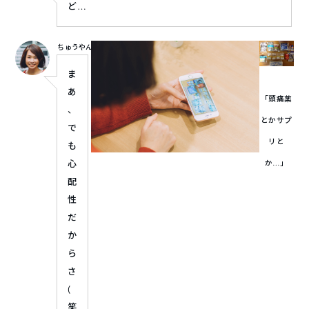
ど…
ちゅうやん
ま
あ
「頭痛薬
、
とかサプ
で
リと
も
心
か…」
配
性
だ
か
ら
さ
(
笑