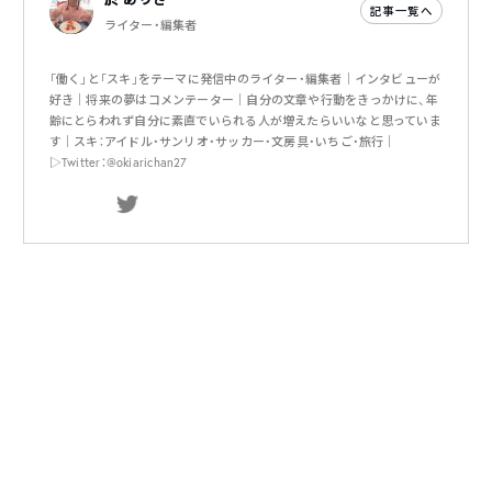
記事一覧へ
ライター・編集者
「働く」と「スキ」をテーマに発信中のライター・編集者｜インタビューが
好き｜将来の夢はコメンテーター｜自分の文章や行動をきっかけに、年
齢にとらわれず自分に素直でいられる人が増えたらいいなと思っていま
す｜スキ：アイドル・サンリオ・サッカー・文房具・いちご・旅行｜
▷Twitter：@okiarichan27