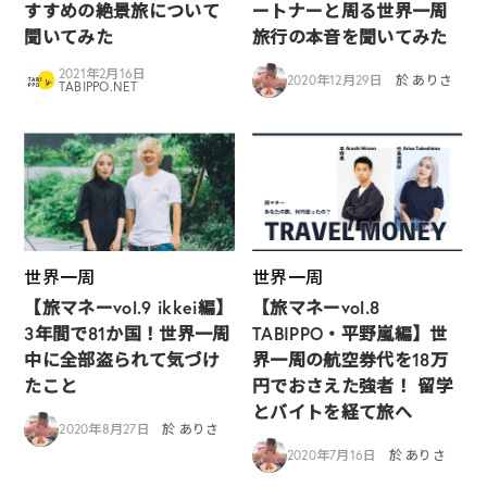
すすめの絶景旅について
ートナーと周る世界一周
聞いてみた
旅行の本音を聞いてみた
2021年2月16日
2020年12月29日
於 ありさ
TABIPPO.NET
世界一周
世界一周
【旅マネーvol.9 ikkei編】
【旅マネーvol.8
3年間で81か国！世界一周
TABIPPO・平野嵐編】世
中に全部盗られて気づけ
界一周の航空券代を18万
たこと
円でおさえた強者！ 留学
とバイトを経て旅へ
2020年8月27日
於 ありさ
2020年7月16日
於 ありさ