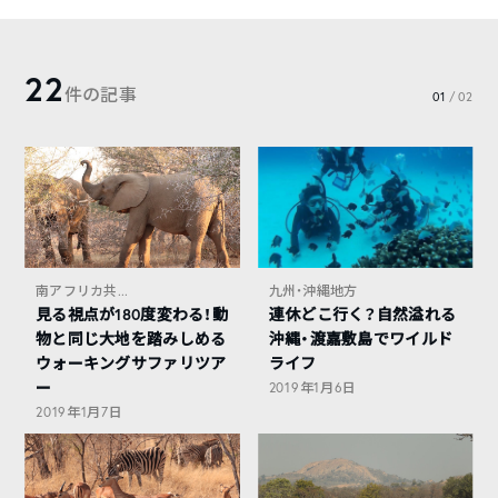
22
件の記事
01
/ 02
南アフリカ共...
九州・沖縄地方
見る視点が180度変わる！動
連休どこ行く？自然溢れる
物と同じ大地を踏みしめる
沖縄・渡嘉敷島でワイルド
ウォーキングサファリツア
ライフ
ー
2019年1月6日
2019年1月7日