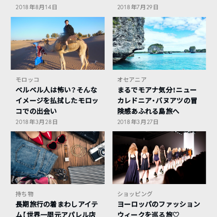
2018年8月14日
2018年7月29日
モロッコ
オセアニア
ベルベル人は怖い？そんな
まるでモアナ気分！ニュー
イメージを払拭したモロッ
カレドニア・バヌアツの冒
コでの出会い
険感あふれる島旅へ
2018年3月28日
2018年3月27日
持ち物
ショッピング
長期旅行の着まわしアイテ
ヨーロッパのファッション
ム【世界一周元アパレル店
ウィークを巡る旅♡