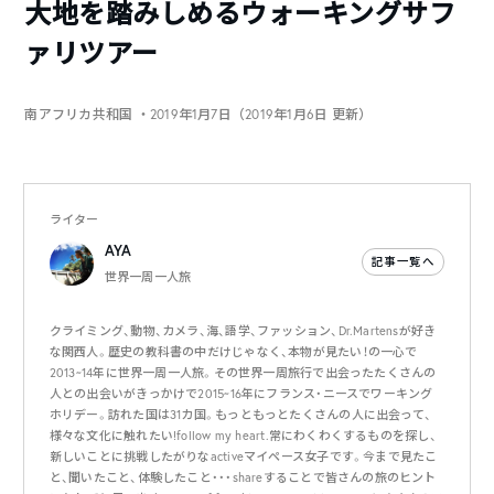
大地を踏みしめるウォーキングサフ
ァリツアー
南アフリカ共和国
・2019年1月7日（2019年1月6日 更新）
ライター
AYA
記事一覧へ
世界一周一人旅
クライミング、動物、カメラ、海、語学、ファッション、Dr.Martensが好き
な関西人。歴史の教科書の中だけじゃなく、本物が見たい！の一心で
2013~14年に世界一周一人旅。その世界一周旅行で出会ったたくさんの
人との出会いがきっかけで2015~16年にフランス・ニースでワーキング
ホリデー。訪れた国は31カ国。もっともっとたくさんの人に出会って、
様々な文化に触れたい!follow my heart.常にわくわくするものを探し、
新しいことに挑戦したがりなactiveマイペース女子です。今まで見たこ
と、聞いたこと、体験したこと・・・shareすることで皆さんの旅のヒント