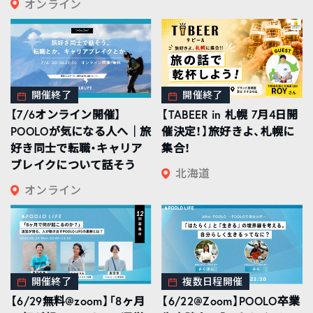
オンライン
開催終了
開催終了
【7/6オンライン開催】
【TABEER in 札幌 7月4日開
POOLOが気になる人へ｜旅
催決定！】旅好きよ、札幌に
好き同士で転職・キャリア
集合！
ブレイクについて話そう
北海道
オンライン
開催終了
複数日程開催
【6/29無料@zoom】「8ヶ月
【6/22@Zoom】POOLO卒業