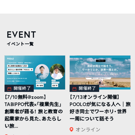
EVENT
イベント一覧
開催終了
開催終了
【7/10無料@zoom】
【7/13オンライン開催】
TABIPPO代表×「複業先生」
POOLOが気になる人へ｜旅
創業者が語る！ 旅と教育の
好き同士でワーホリ・世界
起業家から見た、あたらし
一周について話そう
い旅...
オンライン