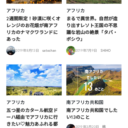
アフリカ
アフリカ
2週間限定！砂漠に咲くオ
まるで異世界。自然が造
レンジのお花畑が南アフ
り出すレソト王国の不思
リカのナマクワランドに
議な岩山の絶景「タバ・
あった
ボシウ」
2019年8月13日
satochan
2019年7月9日
SHIHO
アフリカ
南アフリカ共和国
五つ星のカタール航空ド
南アフリカ共和国でした
ーハ経由でアフリカに行
い13のこと
きたい♡魅力あふれる都
2019年3月20日
桃