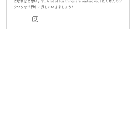
になればと思います。A lot of fun things are waiting you! たくさんのワ
クワクを世界中に探しにいきましょう！