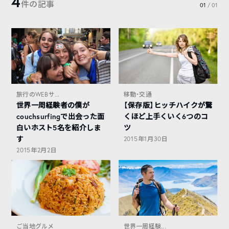
4
件の記事
01
/ 01
旅行のWEBサ...
移動・交通
世界一周経験者の僕が
【保存版】ヒッチハイクが驚
couchsurfingで出会った面
くほど上手くいく6つのコ
白いホスト5名を紹介しま
ツ
す
2015年1月30日
2015年2月2日
ご当地グルメ
世界一周経験...