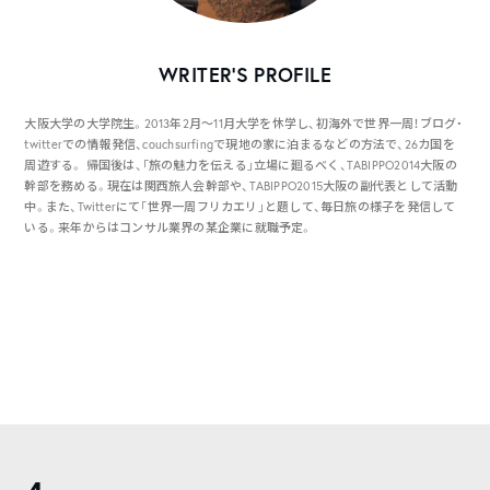
WRITER’S PROFILE
大阪大学の大学院生。2013年2月〜11月大学を休学し、初海外で世界一周！ブログ・
twitterでの情報発信、couchsurfingで現地の家に泊まるなどの方法で、26カ国を
周遊する。 帰国後は、「旅の魅力を伝える」立場に廻るべく、TABIPPO2014大阪の
幹部を務める。現在は関西旅人会幹部や、TABIPPO2015大阪の副代表として活動
中。また、Twitterにて「世界一周フリカエリ」と題して、毎日旅の様子を発信して
いる。来年からはコンサル業界の某企業に就職予定。