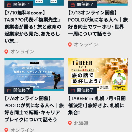
開催終了
開催終了
【7/10無料@zoom】
【7/13オンライン開催】
TABIPPO代表×「複業先生」
POOLOが気になる人へ｜旅
創業者が語る！ 旅と教育の
好き同士でワーホリ・世界
起業家から見た、あたらし
一周について話そう
い旅...
オンライン
オンライン
開催終了
開催終了
【7/6オンライン開催】
【TABEER in 札幌 7月4日開
POOLOが気になる人へ｜旅
催決定！】旅好きよ、札幌に
好き同士で転職・キャリア
集合！
ブレイクについて話そう
北海道
オンライン