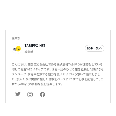
編集部
TABIPPO.NET
記事一覧へ
編集部
こんにちは、旅を広める会社である株式会社TABIPPOが運営をしている
「旅」の総合WEBメディアです。世界一周のひとり旅を経験した旅好きな
メンバーが、世界中を旅する魅力を伝えたいという想いで設立しまし
た。旅人たちが実際に旅した体験をベースに1つずつ記事を配信して、こ
れからの時代の多様な旅を提案します。