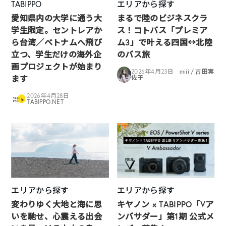
TABIPPO
エリアから探す
愛知県内の大学に通う大
まるで陸のビジネスクラ
学生限定。セントレアか
ス！コトバス「プレミア
ら台湾／ベトナムへ飛び
ム3」で叶える四国↔︎北陸
立つ、学生だけの海外企
のバス旅
画プロジェクトが始まり
2026年4月23日
miii / 吉田実
ます
佐子
2026年4月28日
TABIPPO.NET
エリアから探す
エリアから探す
変わりゆく大地と海に思
キヤノン × TABIPPO「Vア
いを馳せ、心震える出会
ンバサダー」第1期 公式メ