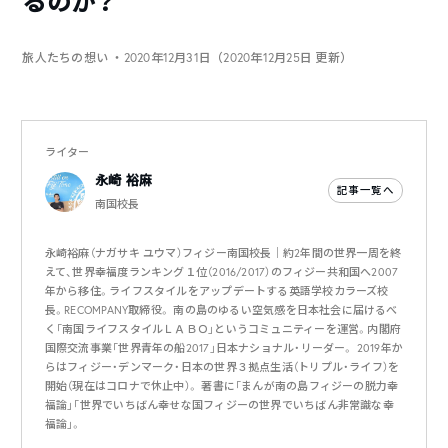
るのか？
旅人たちの想い
・2020年12月31日（2020年12月25日 更新）
ライター
永崎 裕麻
記事一覧へ
南国校長
永崎裕麻（ナガサキ ユウマ）フィジー南国校長｜約2年間の世界一周を終
えて、世界幸福度ランキング１位（2016/2017）のフィジー共和国へ2007
年から移住。ライフスタイルをアップデートする英語学校カラーズ校
長。RECOMPANY取締役。 南の島のゆるい空気感を日本社会に届けるべ
く「南国ライフスタイルＬＡＢＯ」というコミュニティーを運営。内閣府
国際交流事業「世界青年の船2017」日本ナショナル・リーダー。 2019年か
らはフィジー・デンマーク・日本の世界３拠点生活（トリプル・ライフ）を
開始（現在はコロナで休止中）。 著書に「まんが南の島フィジーの脱力幸
福論」「世界でいちばん幸せな国フィジーの世界でいちばん非常識な幸
福論」。