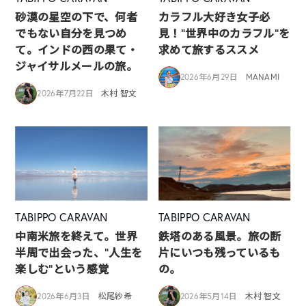
砂漠の星空の下で、何者
カラフル大好き女子必
でもない自分を見つめ
見！”世界中のカラフル”を
て。インドの西の果て・
求めて旅するススメ
ジャイサルメールの旅。
2026年6月29日
MANAMI
2026年7月22日
木村 智文
TABIPPO CARAVAN
TABIPPO CARAVAN
中南米旅を終えて。世界
鉄塔のある風景。旅の断
半周で出会った、“人生を
片にいつも残っているも
楽しむ”という感覚
の。
2026年6月3日
松尾紗希
2026年5月14日
木村 智文