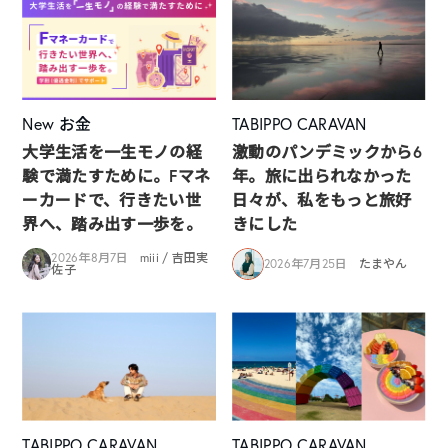
New
お金
TABIPPO CARAVAN
大学生活を一生モノの経
激動のパンデミックから6
験で満たすために。Fマネ
年。旅に出られなかった
ーカードで、行きたい世
日々が、私をもっと旅好
界へ、踏み出す一歩を。
きにした
2026年8月7日
miii / 吉田実
2026年7月25日
たまやん
佐子
TABIPPO CARAVAN
TABIPPO CARAVAN