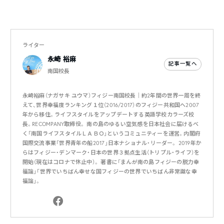
ライター
永崎 裕麻
記事一覧へ
南国校長
永崎裕麻（ナガサキ ユウマ）フィジー南国校長｜約2年間の世界一周を終
えて、世界幸福度ランキング１位（2016/2017）のフィジー共和国へ2007
年から移住。ライフスタイルをアップデートする英語学校カラーズ校
長。RECOMPANY取締役。 南の島のゆるい空気感を日本社会に届けるべ
く「南国ライフスタイルＬＡＢＯ」というコミュニティーを運営。内閣府
国際交流事業「世界青年の船2017」日本ナショナル・リーダー。 2019年か
らはフィジー・デンマーク・日本の世界３拠点生活（トリプル・ライフ）を
開始（現在はコロナで休止中）。 著書に「まんが南の島フィジーの脱力幸
福論」「世界でいちばん幸せな国フィジーの世界でいちばん非常識な幸
福論」。