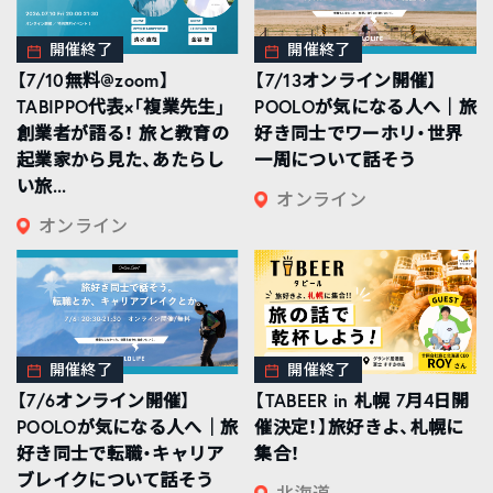
開催終了
開催終了
【7/10無料@zoom】
【7/13オンライン開催】
TABIPPO代表×「複業先生」
POOLOが気になる人へ｜旅
創業者が語る！ 旅と教育の
好き同士でワーホリ・世界
起業家から見た、あたらし
一周について話そう
い旅...
オンライン
オンライン
開催終了
開催終了
【7/6オンライン開催】
【TABEER in 札幌 7月4日開
POOLOが気になる人へ｜旅
催決定！】旅好きよ、札幌に
好き同士で転職・キャリア
集合！
ブレイクについて話そう