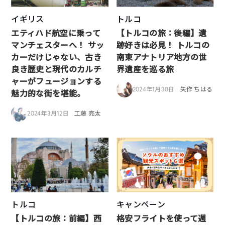
イギリス
トルコ
エティハド航空に乗って
【トルコの旅：後編】遺
マンチェスターへ！ サッ
跡好きは必見！ トルコの
カーだけじゃない、古き
南東アナトリア地方の世
良き歴史と現代のカルチ
界遺産を巡る旅
ャーがフュージョンする
2024年1月30日
矢作 ちはる
魅力的な街を堪能。
2024年3月12日
工藤 亮太
トルコ
キャンペーン
【トルコの旅：前編】西
格安フライトを使って週