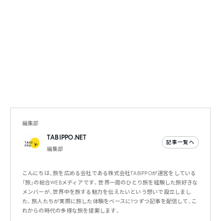
編集部
TABIPPO.NET
記事一覧へ
編集部
こんにちは、旅を広める会社である株式会社TABIPPOが運営をしている
「旅」の総合WEBメディアです。世界一周のひとり旅を経験した旅好きな
メンバーが、世界中を旅する魅力を伝えたいという想いで設立しまし
た。旅人たちが実際に旅した体験をベースに1つずつ記事を配信して、こ
れからの時代の多様な旅を提案します。