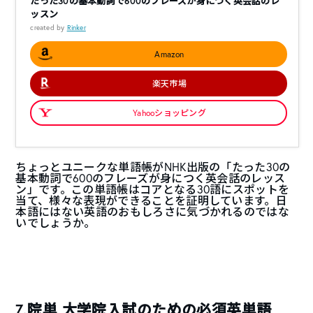
たった30の基本動詞で600のフレーズが身につく英会話のレ
ッスン
created by
Rinker
Amazon
楽天市場
Yahooショッピング
ちょっとユニークな単語帳がNHK出版の「たった30の
基本動詞で600のフレーズが身につく英会話のレッス
ン」です。この単語帳はコアとなる30語にスポットを
当て、様々な表現ができることを証明しています。日
本語にはない英語のおもしろさに気づかれるのではな
いでしょうか。
7.院単 大学院入試のための必須英単語