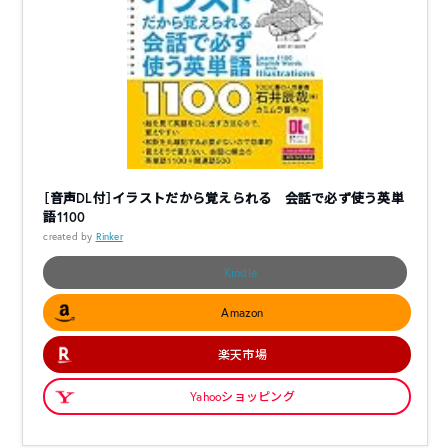
［音声DL付］イラストだから覚えられる 会話で必ず使う英単
語1100
created by
Rinker
Kindle
Amazon
楽天市場
Yahooショッピング