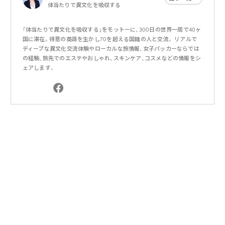
体当たりで異文化を吸収する
「体当たりで異文化を吸収する」をモットーに、300日の世界一周で40ヶ
国に滞在。得意の英語を生かし70を超える国籍の人と交流。 リアルで
ディープな異文化交流体験やローカルな旅情報、女子パッカーならでは
の経験、旅先でのエステやおしゃれ、スキンケア、コスメなどの情報をシ
ェアします。