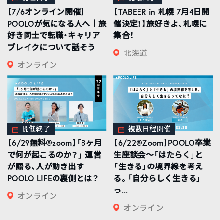
【7/6オンライン開催】
【TABEER in 札幌 7月4日開
POOLOが気になる人へ｜旅
催決定！】旅好きよ、札幌に
好き同士で転職・キャリア
集合！
ブレイクについて話そう
北海道
オンライン
開催終了
複数日程開催
【6/29無料@zoom】「8ヶ月
【6/22@Zoom】POOLO卒業
で何が起こるのか？」 運営
生座談会〜「はたらく」と
が語る、人が動き出す
「生きる」の境界線を考え
POOLO LIFEの裏側とは？
る。「自分らしく生きる」
っ...
オンライン
オンライン