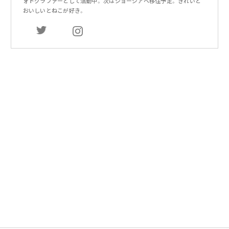
ォトグラファーとして活動中。 次はジョージアへ移住予定。 きれいと
おいしいとねこが好き。