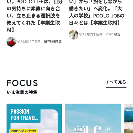
い。POOLO LIFEは、自分
い」から「旅をしながら
の気持ちに素直に向き合
働きたい」へ変化。「大
い、立ち止まる選択肢を
人の学校」POOLO JOBの
教えてくれた【卒業生取
日々とは【卒業生取材】
材】
2024年7月16日
中村陽香
2024年12月5日
紅田明日香
FOCUS
すべて見る
いま注目の特集