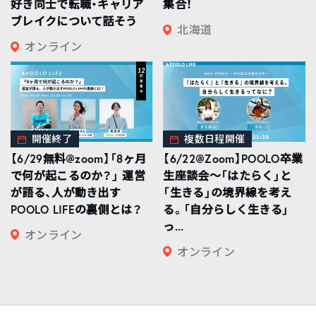
好き同士で転職・キャリア
集合！
ブレイクについて話そう
北海道
オンライン
開催終了
複数日程開催
【6/29無料@zoom】「8ヶ月
【6/22@Zoom】POOLO卒業
で何が起こるのか？」 運営
生座談会〜「はたらく」と
が語る、人が動き出す
「生きる」の境界線を考え
POOLO LIFEの裏側とは？
る。「自分らしく生きる」
っ...
オンライン
オンライン