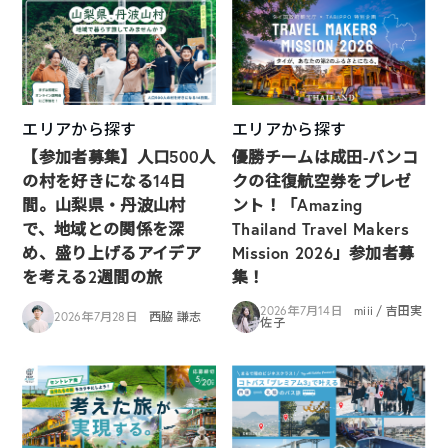
エリアから探す
エリアから探す
【参加者募集】人口500人
優勝チームは成田-バンコ
の村を好きになる14日
クの往復航空券をプレゼ
間。山梨県・丹波山村
ント！「Amazing
で、地域との関係を深
Thailand Travel Makers
め、盛り上げるアイデア
Mission 2026」参加者募
を考える2週間の旅
集！
2026年7月14日
miii / 吉田実
2026年7月28日
西脇 謙志
佐子