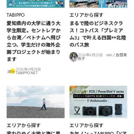
TABIPPO
エリアから探す
愛知県内の大学に通う大
まるで陸のビジネスクラ
学生限定。セントレアか
ス！コトバス「プレミア
ら台湾／ベトナムへ飛び
ム3」で叶える四国↔︎北陸
立つ、学生だけの海外企
のバス旅
画プロジェクトが始まり
2026年4月23日
miii / 吉田実
ます
佐子
2026年4月28日
TABIPPO.NET
エリアから探す
エリアから探す
変わりゆく大地と海に思
キヤノン × TABIPPO「Vア