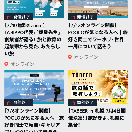
開催終了
開催終了
【7/10無料@zoom】
【7/13オンライン開催】
TABIPPO代表×「複業先生」
POOLOが気になる人へ｜旅
創業者が語る！ 旅と教育の
好き同士でワーホリ・世界
起業家から見た、あたらし
一周について話そう
い旅...
オンライン
オンライン
開催終了
開催終了
【7/6オンライン開催】
【TABEER in 札幌 7月4日開
POOLOが気になる人へ｜旅
催決定！】旅好きよ、札幌に
好き同士で転職・キャリア
集合！
ブレイクについて話そう